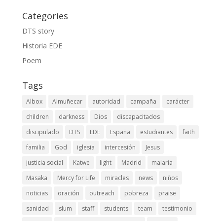
Categories
DTS story
Historia EDE
Poem
Tags
Albox
Almuñecar
autoridad
campaña
carácter
children
darkness
Dios
discapacitados
discipulado
DTS
EDE
España
estudiantes
faith
familia
God
iglesia
intercesión
Jesus
justicia social
Katwe
light
Madrid
malaria
Masaka
Mercy for Life
miracles
news
niños
noticias
oración
outreach
pobreza
praise
sanidad
slum
staff
students
team
testimonio