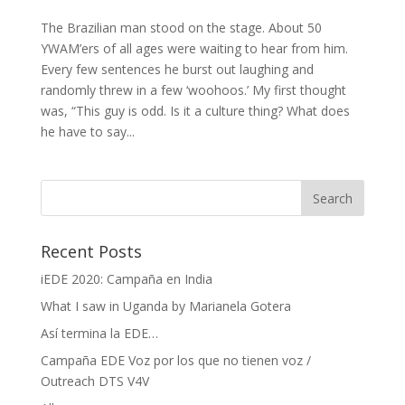
The Brazilian man stood on the stage. About 50
YWAM’ers of all ages were waiting to hear from him.
Every few sentences he burst out laughing and
randomly threw in a few ‘woohoos.’ My first thought
was, “This guy is odd. Is it a culture thing? What does
he have to say...
Recent Posts
iEDE 2020: Campaña en India
What I saw in Uganda by Marianela Gotera
Así termina la EDE…
Campaña EDE Voz por los que no tienen voz /
Outreach DTS V4V