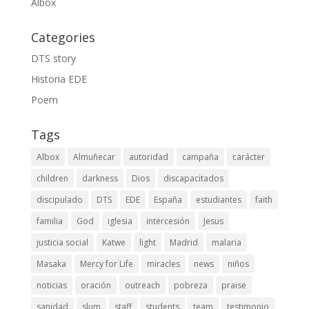
Albox
Categories
DTS story
Historia EDE
Poem
Tags
Albox
Almuñecar
autoridad
campaña
carácter
children
darkness
Dios
discapacitados
discipulado
DTS
EDE
España
estudiantes
faith
familia
God
iglesia
intercesión
Jesus
justicia social
Katwe
light
Madrid
malaria
Masaka
Mercy for Life
miracles
news
niños
noticias
oración
outreach
pobreza
praise
sanidad
slum
staff
students
team
testimonio