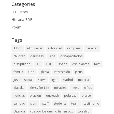
Categories
DTS story
Historia EDE
Poem
Tags
Albox
Almuñecar
autoridad
campaña
carácter
children
darkness
Dios
discapacitados
discipulado
DTS
EDE
España
estudiantes
faith
familia
God
iglesia
intercesión
Jesus
justicia social
Katwe
light
Madrid
malaria
Masaka
Mercy for Life
miracles
news
niños
noticias
oración
outreach
pobreza
praise
sanidad
slum
staff
students
team
testimonio
Uganda
voz por los que no tienen voz
worship