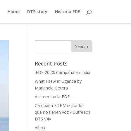
Home
DTS story
Historia EDE
Recent Posts
iEDE 2020: Campaña en India
What I saw in Uganda by
Marianela Gotera
Así termina la EDE…
Campaña EDE Voz por los
que no tienen voz / Outreach
DTS V4V
Albox