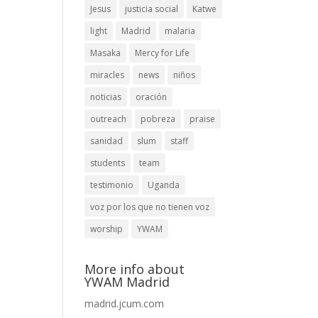
Jesus
justicia social
Katwe
light
Madrid
malaria
Masaka
Mercy for Life
miracles
news
niños
noticias
oración
outreach
pobreza
praise
sanidad
slum
staff
students
team
testimonio
Uganda
voz por los que no tienen voz
worship
YWAM
More info about
YWAM Madrid
madrid.jcum.com