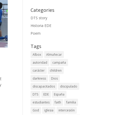
Categories
DTS story
Historia EDE
Poem
Tags
Albox
Almuñecar
autoridad
campaña
carácter
children
E
darkness
Dios
y
discapacitados
discipulado
DTS
EDE
España
estudiantes
faith
familia
God
iglesia
intercesión